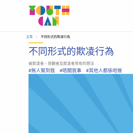
移到主內容
主頁
當前位置：
不同形式的欺凌行為
不同形式的欺凌行為
被欺凌者、旁觀者及欺凌者常有的想法
#無人幫到我
#唔關我事
#其他人都係咁做