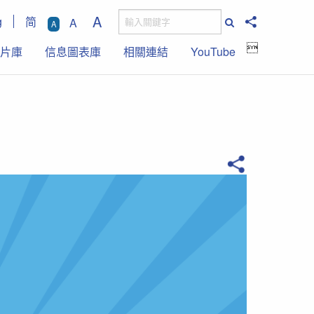
A
g
简
A
A

片庫
信息圖表庫
相關連結
YouTube