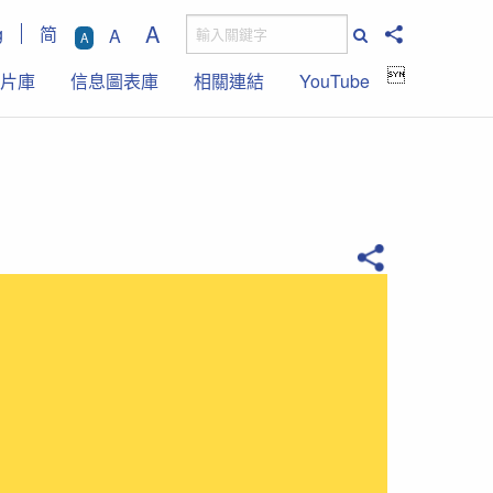
A
g
简
A
A

片庫
信息圖表庫
相關連結
YouTube