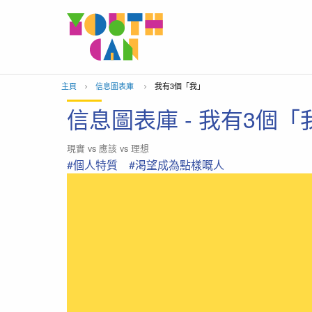
移到主內容
主頁
信息圖表庫
當前位置：
我有3個「我」
信息圖表庫 - 我有3個「
現實 vs 應該 vs 理想
#個人特質
#渇望成為點樣嘅人