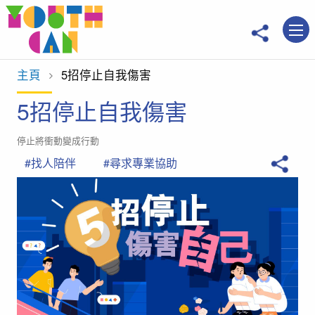
移到主內容
主頁
當前位置：
5招停止自我傷害
5招停止自我傷害
停止將衝動變成行動
#找人陪伴
#尋求專業協助