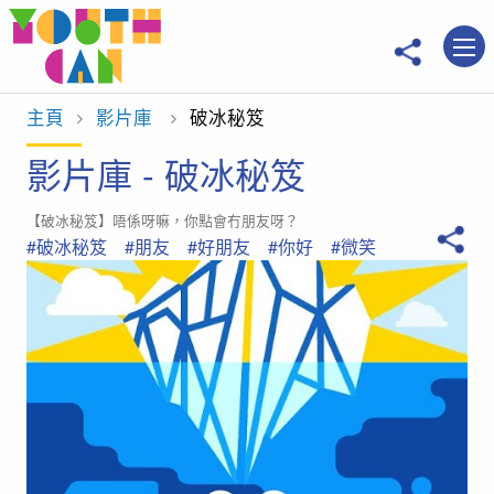
移到主內容
主頁
影片庫
當前位置：
破冰秘笈
影片庫 - 破冰秘笈
【破冰秘笈】唔係呀嘛，你點會冇朋友呀？
#破冰秘笈
#朋友
#好朋友
#你好
#微笑