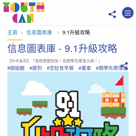
移到主內容
主頁
信息圖表庫
當前位置：
9.1升級攻略
信息圖表庫 - 9.1升級攻略
【升中系列】「我唔想遲到架！但開學先嚟落大雨！」
#瞓過龍
#遲到
#空肚食早餐
#塞車
#開學先嚟落雨