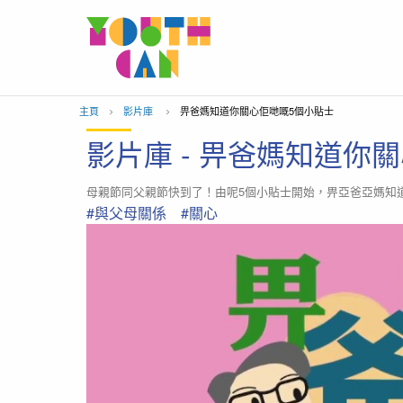
移到主內容
主頁
影片庫
當前位置：
畀爸媽知道你關心佢哋嘅5個小貼士
影片庫 - 畀爸媽知道你
母親節同父親節快到了！由呢5個小貼士開始，畀亞爸亞媽知
#與父母關係
#關心