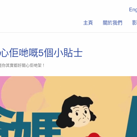
En
主頁
關於我們
影
關心佢哋嘅5個小貼士
道你其實都好關心佢哋架！