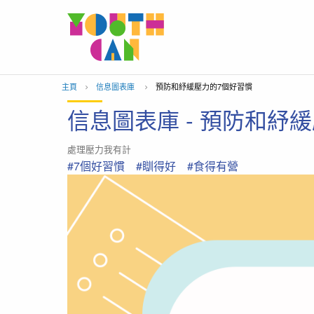
移到主內容
主頁
信息圖表庫
當前位置：
預防和紓緩壓力的7個好習慣
信息圖表庫 - 預防和紓
處理壓力我有計
#7個好習慣
#瞓得好
#食得有營