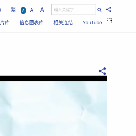
A
g
繁
A
A

片库
信息图表库
相关连结
YouTube