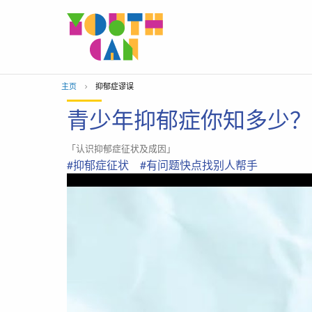
移到主內容
主页
当前位置：
抑郁症谬误
青少年抑郁症你知多少？ 1
「认识抑郁症征状及成因」
#抑郁症征状
#有问题快点找别人帮手