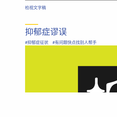
检视文字稿
抑郁症谬误
#抑郁症征状
#有问题快点找别人帮手